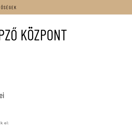
TŐSÉGEK
ÉPZŐ KÖZPONT
ei
k el: