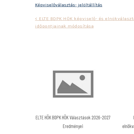
Képviselőválasztás- jelöltállítás
Bejegyzés
< ELTE BDPK HÖK képviselő- és elnökválaszt
időpontjainak módosítása
navigáció
ELTE HÖK BDPK HÖK Választások 2026-2027
Eredményei
elnökv