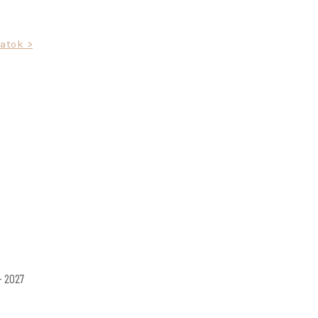
zatok >
– 2027