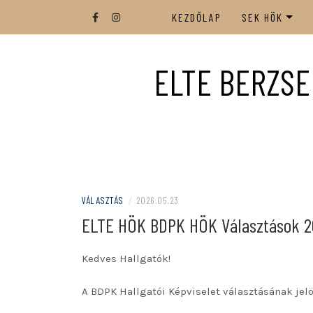
Skip
KEZDŐLAP
SEK HÖK
to
content
TISZTSÉGVIS
ELTE BERZSE
BDPK HÖK KÜ
TÁRSÖNKORMÁ
VÁLASZTÁS
/
2026.05.23
ELTE HÖK BDPK HÖK Választások 20
Kedves Hallgatók!
A BDPK Hallgatói Képviselet választásának jelö