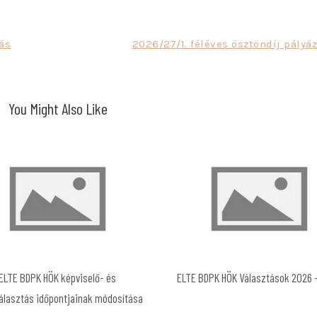
JÓ TANULÓ, JÓ SPORTOLÓ
ás
2026/27/1. féléves ösztöndíj pályá
TUDOMÁNYOS PÁLYÁZATOK
KARI PÁLYÁZATOK
BDPK
You Might Also Like
NEMZETI FELSŐOKTATÁSI
IK
ÖSZTÖNDÍJ
PPK
TÁTK
ELTE BDPK HÖK képviselő- és
ELTE BDPK HÖK Választások 2026 
álasztás időpontjainak módosítása